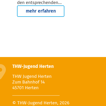
den entsprechenden...
mehr erfahren
THW-Jugend Herten
THW Jugend Herten
Zum Bahnhof 14
45701 Herten
© THW-Jugend Herten, 2026