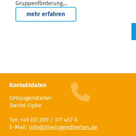
Gruppenförderung...
mehr erfahren
Kontaktdaten
Ortsjugendleiter
Daniel Lipke
Tel: +49 (0) 209 / 177 457 0
E-Mail: