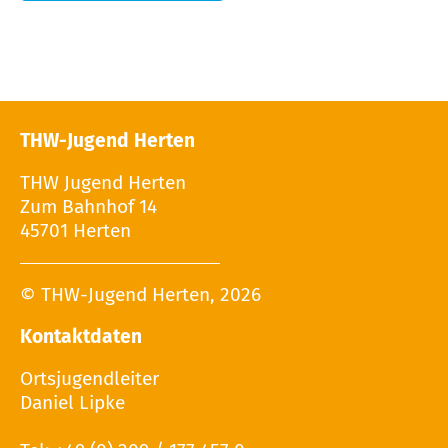
THW-Jugend Herten
THW Jugend Herten
Zum Bahnhof 14
45701 Herten
© THW-Jugend Herten, 2026
Kontaktdaten
Ortsjugendleiter
Daniel Lipke