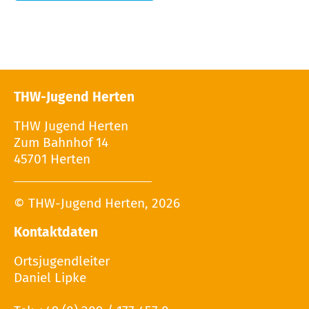
THW-Jugend Herten
THW Jugend Herten
Zum Bahnhof 14
45701 Herten
© THW-Jugend Herten, 2026
Kontaktdaten
Ortsjugendleiter
Daniel Lipke